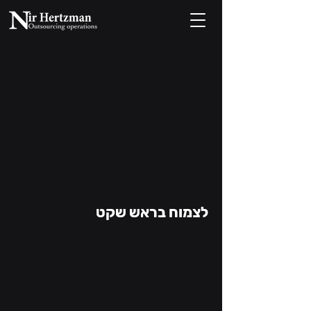
לצמוח בראש שקט