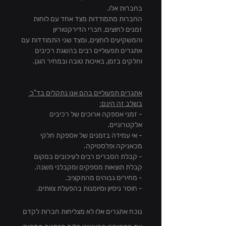
בחברות אלו.
החברות מתמודדות מצד אחד עם לוחות 
זמנים לחוצים, חברי הדירקטוריון 
והמשקיעים לוחצים, ומצד שני התמודדות עם 
אתגרים תפעוליים רבים בהשגת רכיבים 
וחלקים בזמן, באיכות טובה ובמחיר הוגן.
אתגרים תפעוליים בהם אנו נתקלים בד"כ 
בשלב זה הינם:
- זמני אספקה ארוכים של רכיבים 
אלקטרוניים.
- אי עמידה בזמנים של אספקת חלקי 
מכאניקה ופלסטיקה.
- קבלת הסברים רבים לעיכובים במקום 
קבלת תוצאות מספקים ומקבלני משנה.
- מחירים גבוהים מהתקציב.
- חוסר ניסיון ומיומנות בהפעלת צוותים.
נוכח אתגרים אלו לא מצליחות חברות לקדם 