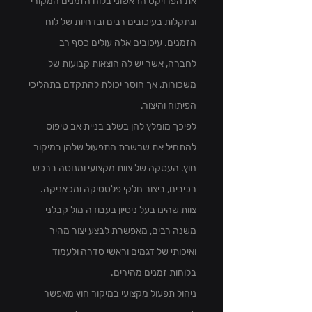
את הפרויקט הראשוני בלוח הזמנים המקורי 
ונתקלות בעיכובים רבים ובדחיות של לוח 
הזמנים. עיכובים אלה עולים כסף רב 
לחברה, אשר יש לה הוצאות קבועות של 
משכורות, אך חוסר יכולת להתקדם בתהליכי 
הפיתוח והיצור.
לפיכך מומלץ להן בשלב בניית אב טיפוס 
להתחיל את שרשרת התפעול שלהן במיקור 
חוץ. העסקה של צוות מקצועי ומנוסה ברכש 
רכיבים, ביצור חלקי פלסטיקה ומכאניקה.
צוות שהינו בעל ניסיון בעבודה מול קבלני 
משנה רבים, מאפשרת לבצע יצור מהיר 
ואיכותי של דגמים וראשי סדרה ולעמוד 
בלוחות זמנים מהירים.
ניהול תפעול מקצועי במיקור חוץ מאפשר 